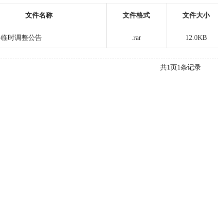
文件名称
文件格式
文件大小
路临时调整公告
.rar
12.0KB
共
1
页
1
条记录