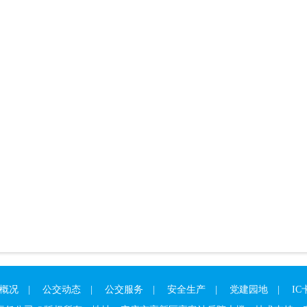
概况
|
公交动态
|
公交服务
|
安全生产
|
党建园地
|
IC