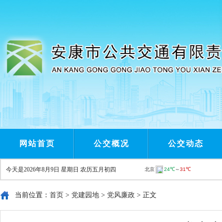
网站首页
公交概况
公交动态
今天是
2026年8月9日 星期日 农历五月初四
当前位置：
首页
>
党建园地
>
党风廉政
> 正文