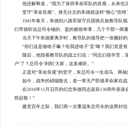
他还解释道，
“我为了保持革命军队的良规，从来也
坚守
“革命良规”、身无分文的朱德就这样“狠心”拒
1941年春天，朱德到八路军留守兵团骑兵旅教导队
们早就听说总司令铺的、盖的都很单薄，几个干部一商
当天下午朱德要离开时，教导队的领导把一张捆好的
“你们这是做啥子嘛？给我进啥子‘贡’呦？我们党是
随后，他指着教导队的战士们说：
“同志们很辛苦，
户’了？总司令‘剥削’大家，这多难听。”
正是对
“革命良规”的坚守，朱总司令一生戎马、两袖
如今，战争的硝烟散去，老一辈无产阶级革命家在战
在
2016年11月召开的纪念朱德同志诞辰130周
然起敬！”
建党百年之际，我们再一次重温朱总司令的这两封信