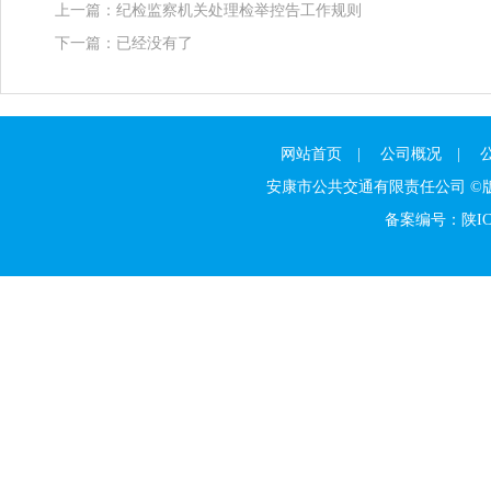
上一篇：
纪检监察机关处理检举控告工作规则
下一篇：已经没有了
网站首页
|
公司概况
|
安康市公共交通有限责任公司 
备案编号：陕ICP