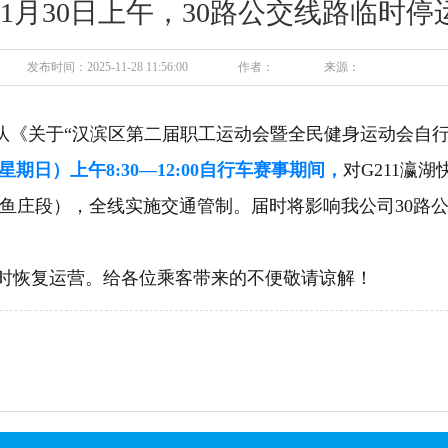
11月30日上午，30路公交线路临时停
发布时间：2025-11-28 11:56:00
作者：
来源：
队
《
关于
“汉滨区第二届职工运动会暨全民健身运动会自行
（星期日）上午8:3
0—12:00
自行车赛事期间，
对
G211瀛
三鱼庄段）
，
全线实施交通
管制
。届时将影响
我公司
30路
时恢复运营。
给各位乘客带来的不便敬请谅解！